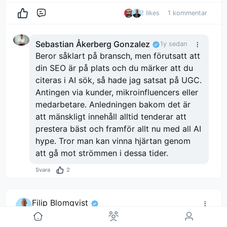
2 likes
1 kommentar
Kommentera
Sebastian Åkerberg Gonzalez
1y sedan
Beror såklart på bransch, men förutsatt att
din SEO är på plats och du märker att du
citeras i AI sök, så hade jag satsat på UGC.
Antingen via kunder, mikroinfluencers eller
medarbetare. Anledningen bakom det är
att mänskligt innehåll alltid tenderar att
prestera bäst och framför allt nu med all AI
hype. Tror man kan vinna hjärtan genom
att gå mot strömmen i dessa tider.
Svara
2
Filip Blomqvist
1y sedan