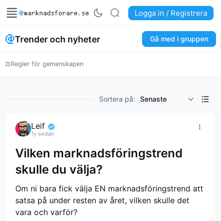
Logga in / Registrera
Trender och nyheter
Gå med i gruppen
⚖
Regler för gemenskapen
Sortera på:
Senaste
Leif
1y sedan
Vilken marknadsföringstrend
skulle du välja?
Om ni bara fick välja EN marknadsföringstrend att
satsa på under resten av året, vilken skulle det
vara och varför?